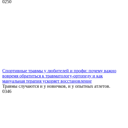
0
250
Спортивные травмы у любителей и профи: почему важно
вовремя обратиться к травматологу-ортопеду и как
мануальная терапия ускоряет восстановление
Травмы случаются и у новичков, и у опытных атлетов.
0
346