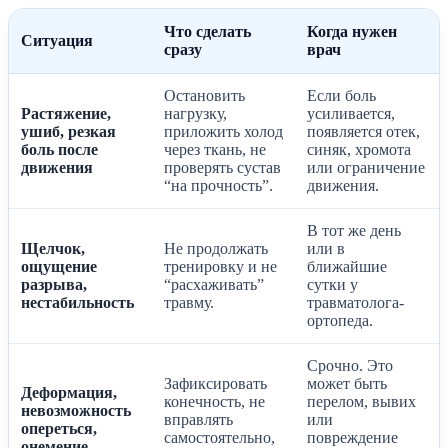
Что сделать
Когда нужен
Ситуация
сразу
врач
Остановить
Если боль
Растяжение,
нагрузку,
усиливается,
ушиб, резкая
приложить холод
появляется отек,
боль после
через ткань, не
синяк, хромота
движения
проверять сустав
или ограничение
“на прочность”.
движения.
В тот же день
Щелчок,
Не продолжать
или в
ощущение
тренировку и не
ближайшие
разрыва,
“расхаживать”
сутки у
нестабильность
травму.
травматолога-
ортопеда.
Срочно. Это
Зафиксировать
может быть
Деформация,
конечность, не
перелом, вывих
невозможность
вправлять
или
опереться,
самостоятельно,
повреждение
онемение