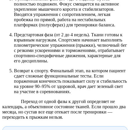
полностью подвижен. Фокус смещается на активное
укрепление мышечного корсета и стабилизаторов.
Вводятся упражнения с сопротивлением, легкая
пробежка по прямой, работа на нестабильных
платформах (полусферах) для тренировки баланса.
Предстартовая фаза (от 2 до 4 недель). Ткани готовы к
взрывным нагрузкам. Спортсмен начинает выполнять
плиометрические упражнения (прыжки), челночный бег
с резкими ускорениями и торможениями, отрабатывает
спортивно-специфичные движения, характерные для
его дисциплины.
Возврат к спорту. Финальный этап, на котором пациент
сдает сложные функциональные тесты. Если
пораженная конечность показывает силу и стабильность
на уровне 90–95% от здоровой, врач дает зеленый свет
на участие в соревнованиях.
Переход от одной фазы к другой определяет не
календарь, а объективное состояние тканей. Если прошло два
месяца, но сустав все еще отекает после тренировки —
переходить к прыжкам нельзя.