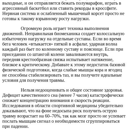
выходные, и он отправляется бежать полумарафон, играть в
агрессивный баскетбол или ставить рекорды в кроссфите.
Нервная система и ослабленный мышечный корсет просто не
готовы к такому взрывному росту нагрузки.
Огромную роль играет техника выполнения
движений. Неправильная биомеханика создает колоссальную
избыточную нагрузку на отдельные суставы. Если во время
бега человек «втыкается» пяткой в асфальт, ударная волна
каждый раз бьет по коленному суставу и пояснице. Если при
приседании со штангой колени заваливаются внутрь,
передняя крестообразная связка испытывает натяжение,
близкое к критическому. Добавьте к этому недостаток базовой
физической подготовки, когда слабые мышцы кора и ягодиц
не способны стабилизировать таз, и вы получите идеальные
условия для получения травмы.
Нельзя недооценивать и общее состояние здоровья.
Дефицит качественного сна (менее 7 часов) катастрофически
снижает концентрацию внимания и скорость реакции.
Исследования в области спортивной медицины убедительно
доказывают, что на фоне недосыпа риск получить острую
травму возрастает на 60–70%, так как мозг просто не успевает
послать мышцам сигнал о необходимости сгруппироваться
при падении.