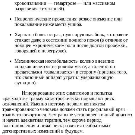
кровоизлиянии — гемартрозе — или массивном
разрыве мягких тканей).
Неврологические проявления: резкое онемение или
покалывание ниже места ушиба.
Характер боли: острая, пульсирующая боль, которая не
стихает даже в состоянии полного покоя (в отличие от
ноющей «хронической» боли после долгой пробежки,
говорящей о перегрузке).
Механическая нестабильность: колено внезапно
«подкашивается» на ровном месте, а голеностоп
предательски «заваливается» в сторону (признак того,
что связочный аппарат утратил удерживающую
функцию).
Игнорирование этих симптомов и попытка
«расходить» травму катастрофически повышают риск
осложнений. Именно поэтому первым контактом
травмированного человека должен стать профильный врач —
травматолог-ортопед. Чем раньше установлен точный диагноз
и начата адекватная терапия, тем короче период
восстановления и ниже риск развития необратимых
дегенеративных изменений в будущем.