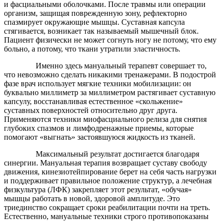
и фасциальными оболочками. После травмы или операции
организм, защищая поврежденную зону, рефлекторно
спазмирует окружающие мышцы. Суставная капсула
стягивается, возникает так называемый мышечный блок.
Пациент физически не может согнуть ногу не потому, что ему
больно, а потому, что ткани утратили эластичность.
Именно здесь мануальный терапевт совершает то,
что невозможно сделать никакими тренажерами. В подострой
фазе врач использует мягкие техники мобилизации: он
буквально миллиметр за миллиметром растягивает суставную
капсулу, восстанавливая естественное «скольжение»
суставных поверхностей относительно друг друга.
Применяются техники миофасциального релиза для снятия
глубоких спазмов и лимфодренажные приемы, которые
помогают «выгнать» застоявшуюся жидкость из тканей.
Максимальный результат достигается благодаря
синергии. Мануальная терапия возвращает суставу свободу
движения, кинезиотейпирование берет на себя часть нагрузки
и поддерживает правильное положение структур, а лечебная
физкультура (ЛФК) закрепляет этот результат, «обучая»
мышцы работать в новой, здоровой амплитуде. Это
триединство сокращает сроки реабилитации почти на треть.
Естественно, мануальные техники строго противопоказаны