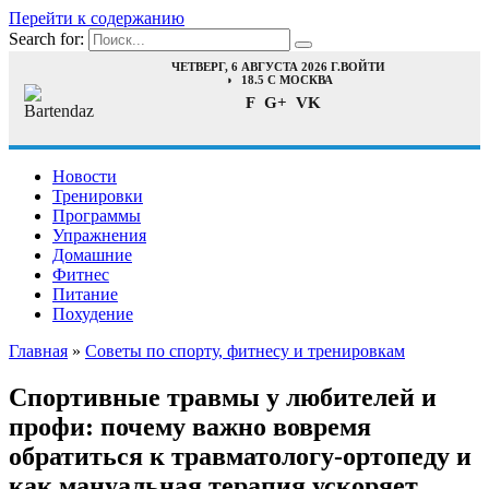
Перейти к содержанию
Search for:
ЧЕТВЕРГ, 6 АВГУСТА 2026 Г.
ВОЙТИ
18.5 C МОСКВА
F
G+
VK
Новости
Тренировки
Программы
Упражнения
Домашние
Фитнес
Питание
Похудение
Главная
»
Советы по спорту, фитнесу и тренировкам
Спортивные травмы у любителей и
профи: почему важно вовремя
обратиться к травматологу-ортопеду и
как мануальная терапия ускоряет