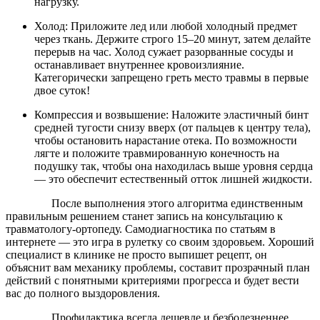
нагрузку.
Холод: Приложите лед или любой холодный предмет
через ткань. Держите строго 15–20 минут, затем делайте
перерыв на час. Холод сужает разорванные сосуды и
останавливает внутреннее кровоизлияние.
Категорически запрещено греть место травмы в первые
двое суток!
Компрессия и возвышение: Наложите эластичный бинт
средней тугости снизу вверх (от пальцев к центру тела),
чтобы остановить нарастание отека. По возможности
лягте и положите травмированную конечность на
подушку так, чтобы она находилась выше уровня сердца
— это обеспечит естественный отток лишней жидкости.
После выполнения этого алгоритма единственным
правильным решением станет запись на консультацию к
травматологу-ортопеду. Самодиагностика по статьям в
интернете — это игра в рулетку со своим здоровьем. Хороший
специалист в клинике не просто выпишет рецепт, он
объяснит вам механику проблемы, составит прозрачный план
действий с понятными критериями прогресса и будет вести
вас до полного выздоровления.
Профилактика всегда дешевле и безболезненнее