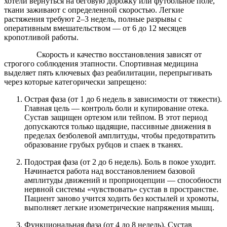
хотели вернуться на беговую дорожку или футбольное поле,
ткани заживают с определенной скоростью. Легкие
растяжения требуют 2–3 недель, полные разрывы с
оперативным вмешательством — от 6 до 12 месяцев
кропотливой работы.
Скорость и качество восстановления зависят от
строгого соблюдения этапности. Спортивная медицина
выделяет пять ключевых фаз реабилитации, перепрыгивать
через которые категорически запрещено:
Острая фаза (от 1 до 6 недель в зависимости от тяжести).
Главная цель — контроль боли и купирование отека.
Сустав защищен ортезом или тейпом. В этот период
допускаются только щадящие, пассивные движения в
пределах безболевой амплитуды, чтобы предотвратить
образование грубых рубцов и спаек в тканях.
Подострая фаза (от 2 до 6 недель). Боль в покое уходит.
Начинается работа над восстановлением базовой
амплитуды движений и проприоцепции — способности
нервной системы «чувствовать» сустав в пространстве.
Пациент заново учится ходить без костылей и хромоты,
выполняет легкие изометрические напряжения мышц.
Функциональная фаза (от 4 до 8 недель). Сустав