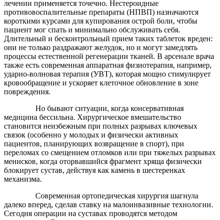
лечении применяется точечно. Нестероидные
противовоспалительные препараты (НПВП) назначаются
короткими курсами для купирования острой боли, чтобы
пациент мог спать и минимально обслуживать себя.
Длительный и бесконтрольный прием таких таблеток вреден:
они не только раздражают желудок, но и могут замедлять
процессы естественной регенерации тканей. В арсенале врача
также есть современная аппаратная физиотерапия, например,
ударно-волновая терапия (УВТ), которая мощно стимулирует
кровообращение и ускоряет клеточное обновление в зоне
повреждения.
Но бывают ситуации, когда консервативная
медицина бессильна. Хирургическое вмешательство
становится неизбежным при полных разрывах ключевых
связок (особенно у молодых и физически активных
пациентов, планирующих возвращение в спорт), при
переломах со смещением отломков или при тяжелых разрывах
менисков, когда оторвавшийся фрагмент хряща физически
блокирует сустав, действуя как камень в шестеренках
механизма.
Современная ортопедическая хирургия шагнула
далеко вперед, сделав ставку на малоинвазивные технологии.
Сегодня операции на суставах проводятся методом