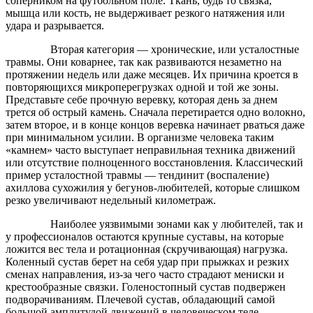
соперником на футбольном поле. Ткань, будь то связка,
мышца или кость, не выдерживает резкого натяжения или
удара и разрывается.
Вторая категория — хронические, или усталостные
травмы. Они коварнее, так как развиваются незаметно на
протяжении недель или даже месяцев. Их причина кроется в
повторяющихся микроперегрузках одной и той же зоны.
Представьте себе прочную веревку, которая день за днем
трется об острый камень. Сначала перетирается одно волокно,
затем второе, и в конце концов веревка начинает рваться даже
при минимальном усилии. В организме человека таким
«камнем» часто выступает неправильная техника движений
или отсутствие полноценного восстановления. Классический
пример усталостной травмы — тендинит (воспаление)
ахиллова сухожилия у бегунов-любителей, которые слишком
резко увеличивают недельный километраж.
Наиболее уязвимыми зонами как у любителей, так и
у профессионалов остаются крупные суставы, на которые
ложится вес тела и ротационная (скручивающая) нагрузка.
Коленный сустав берет на себя удар при прыжках и резких
сменах направления, из-за чего часто страдают мениски и
крестообразные связки. Голеностопный сустав подвержен
подворачиваниям. Плечевой сустав, обладающий самой
большой амплитудой движений в человеческом теле,