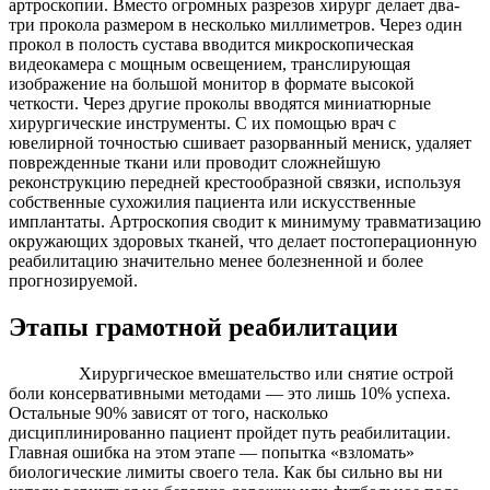
артроскопии. Вместо огромных разрезов хирург делает два-
три прокола размером в несколько миллиметров. Через один
прокол в полость сустава вводится микроскопическая
видеокамера с мощным освещением, транслирующая
изображение на большой монитор в формате высокой
четкости. Через другие проколы вводятся миниатюрные
хирургические инструменты. С их помощью врач с
ювелирной точностью сшивает разорванный мениск, удаляет
поврежденные ткани или проводит сложнейшую
реконструкцию передней крестообразной связки, используя
собственные сухожилия пациента или искусственные
имплантаты. Артроскопия сводит к минимуму травматизацию
окружающих здоровых тканей, что делает постоперационную
реабилитацию значительно менее болезненной и более
прогнозируемой.
Этапы грамотной реабилитации
Хирургическое вмешательство или снятие острой
боли консервативными методами — это лишь 10% успеха.
Остальные 90% зависят от того, насколько
дисциплинированно пациент пройдет путь реабилитации.
Главная ошибка на этом этапе — попытка «взломать»
биологические лимиты своего тела. Как бы сильно вы ни