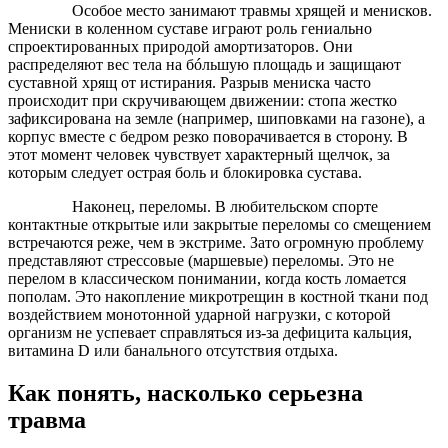
Особое место занимают травмы хрящей и менисков.
Мениски в коленном суставе играют роль гениально
спроектированных природой амортизаторов. Они
распределяют вес тела на бóльшую площадь и защищают
суставной хрящ от истирания. Разрыв мениска часто
происходит при скручивающем движении: стопа жестко
зафиксирована на земле (например, шиповками на газоне), а
корпус вместе с бедром резко поворачивается в сторону. В
этот момент человек чувствует характерный щелчок, за
которым следует острая боль и блокировка сустава.
Наконец, переломы. В любительском спорте
контактные открытые или закрытые переломы со смещением
встречаются реже, чем в экстриме. Зато огромную проблему
представляют стрессовые (маршевые) переломы. Это не
перелом в классическом понимании, когда кость ломается
пополам. Это накопление микротрещин в костной ткани под
воздействием монотонной ударной нагрузки, с которой
организм не успевает справляться из-за дефицита кальция,
витамина D или банального отсутствия отдыха.
Как понять, насколько серьезна
травма