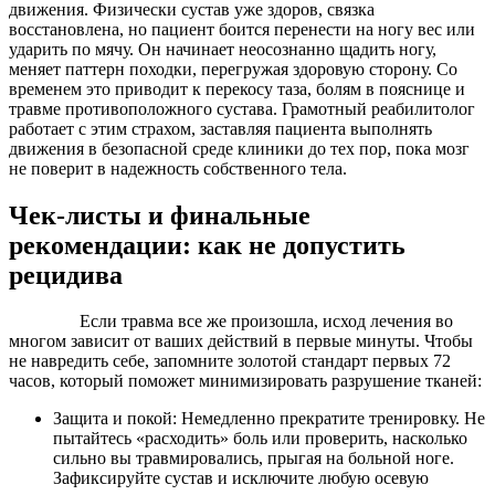
движения. Физически сустав уже здоров, связка
восстановлена, но пациент боится перенести на ногу вес или
ударить по мячу. Он начинает неосознанно щадить ногу,
меняет паттерн походки, перегружая здоровую сторону. Со
временем это приводит к перекосу таза, болям в пояснице и
травме противоположного сустава. Грамотный реабилитолог
работает с этим страхом, заставляя пациента выполнять
движения в безопасной среде клиники до тех пор, пока мозг
не поверит в надежность собственного тела.
Чек-листы и финальные
рекомендации: как не допустить
рецидива
Если травма все же произошла, исход лечения во
многом зависит от ваших действий в первые минуты. Чтобы
не навредить себе, запомните золотой стандарт первых 72
часов, который поможет минимизировать разрушение тканей:
Защита и покой: Немедленно прекратите тренировку. Не
пытайтесь «расходить» боль или проверить, насколько
сильно вы травмировались, прыгая на больной ноге.
Зафиксируйте сустав и исключите любую осевую