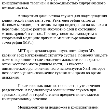
консервативной терапией и необходимостью хирургического
вмешательства.
Аппаратная диагностика служит для подтверждения
клинической гипотезы врача. Рентгенография является
базовым методом, незаменимым при подозрении на вывихи и
переломы, однако рентген абсолютно слеп к состоянию
мышц, хрящей и связок. Поэтому золотым стандартом в
спортивной медицине признана магнитно-резонансная
томография (МРТ).
МРТ дает детализированную, послойную 3D-
картину всех мягкотканых структур сустава, позволяя увидеть
даже микроскопические скопления жидкости или скрытые
отеки костного мозга (ушибы кости). В качестве
динамического дополнения часто используется УЗИ, которое
позволяет оценить скольжение сухожилий прямо во время
движения.
После того как диагноз поставлен, пути лечения
разделяются. В подавляющем большинстве случаев при
травмах первой и второй степени предпочтение отдается
консервативному лечению.
Медикаментозная поддержка в консервативном