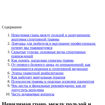
Содержание
Невидимая грань между пользой и разрушением:
анатомия спортивной травмы
Ловушка для любителя и выгорание профессионала:
почему мы травмируемся
Скрытые угрозы: основные виды спортивных
повреждений
Как понять, насколько серьезна травма
От первого болевого шока до операционной: как
принимаются решения в спортивной медицине
Этапы грамотной реабилитации
Как работает мануальная терапия
Психология травмы и опасные иллюзии пациентов
Чек-листы и финальные рекомендации: как не
допустить рецидива
Часто задаваемые вопросы
Невидимая грань между пользой и