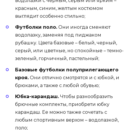
водолазки с черным, серым или ярким –
красным, синим, желтым костюмом
выглядит особенно стильно;
Футболки поло.
Они иногда сменяют
водолазку, заменяя под пиджаком
рубашку. Цвета базовые – белый, черный,
серый, или цветные, но спокойные – темно-
зеленый, горчичный, пастельный;
Базовые футболки полуприлегающего
кроя.
Они отлично смотрятся и с юбкой, и
брюками, а также с любой обувью;
Юбка-карандаш.
Чтобы разнообразить
брючные комплекты, приобрети юбку
карандаш. Ее можно также сочетать с
любым спортивным верхом – водолазкой,
поло;