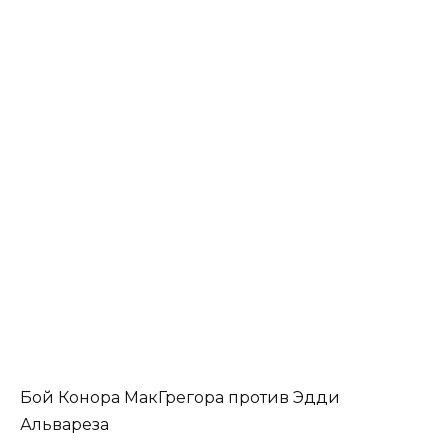
Бой Конора МакГрегора против Эдди
Альвареза