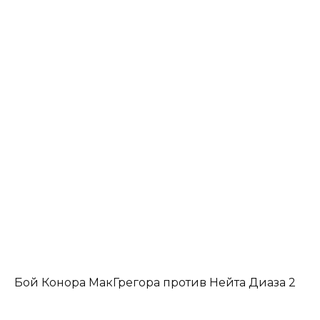
Бой Конора МакГрегора против Нейта Диаза 2