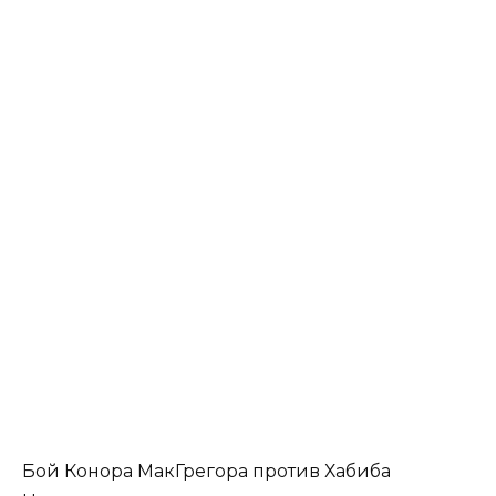
Бой Конора МакГрегора против Хабиба