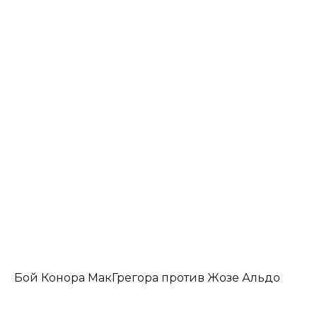
Бой Конора МакГрегора против Жозе Альдо