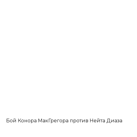
Бой Конора МакГрегора против Нейта Диаза