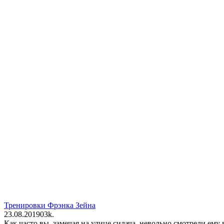
Тренировки Фрэнка Зейна
23.08.2019
0
3k.
Как часто вы, замечая на улице силача, невольно смотрели ем