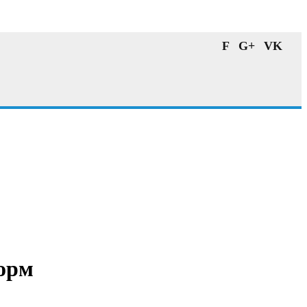
F
G+
VK
форм