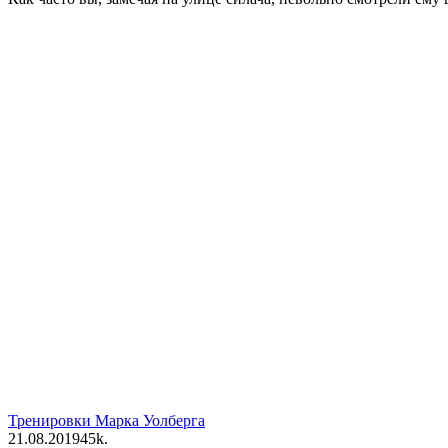
Тренировки Марка Уолберга
21.08.2019
4
5k.