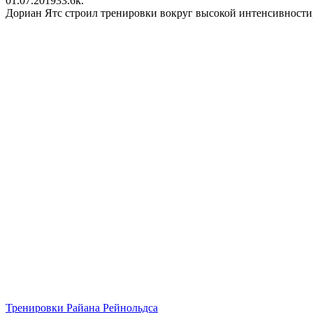
01.07.2019
3
3.6k.
Дориан Ятс строил тренировки вокруг высокой интенсивности,
Тренировки Райана Рейнольдса