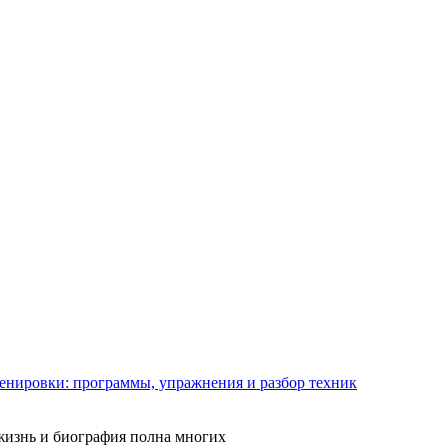
енировки: программы, упражнения и разбор техник
 жизнь и биография полна многих