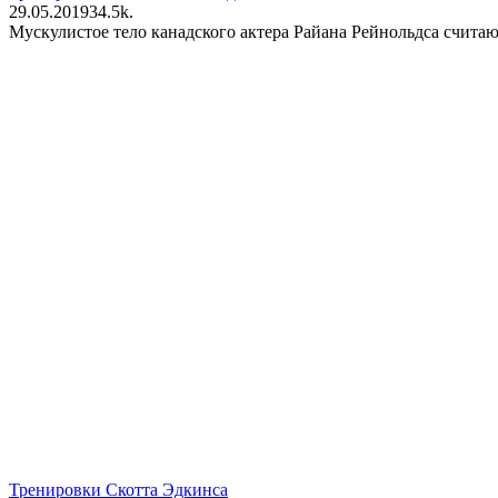
29.05.2019
3
4.5k.
Мускулистое тело канадского актера Райана Рейнольдса счита
Тренировки Скотта Эдкинса