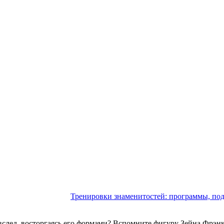
Тренировки знаменитостей: программы, под
у вслед, восторгаясь его формами? Вспомните фигуру Зейна Фрэн