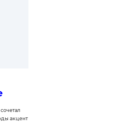
е
 сочетал
оды акцент