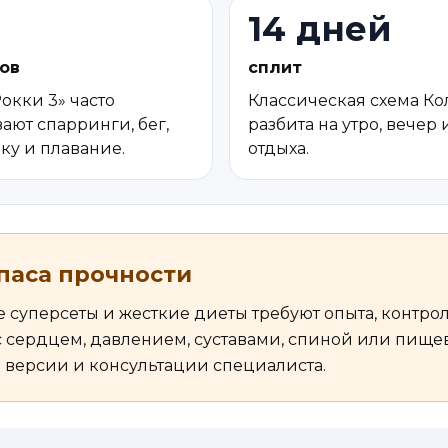
14 дней
ов
сплит
окки 3» часто
Классическая схема К
ают спарринги, бег,
разбита на утро, вечер
ку и плавание.
отдыха.
апаса прочности
 суперсеты и жесткие диеты требуют опыта, контро
с сердцем, давлением, суставами, спиной или пищ
 версии и консультации специалиста.