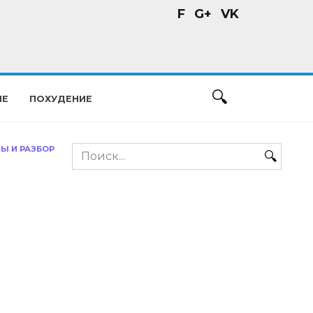
F
G+
VK
ИЕ
ПОХУДЕНИЕ
Ы И РАЗБОР
Search
for: