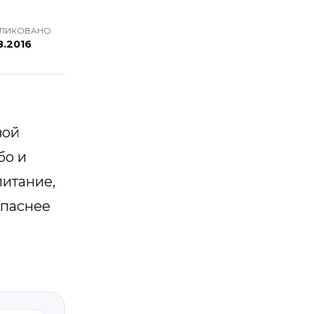
ЛИКОВАНО
8.2016
вой
бо и
питание,
опаснее