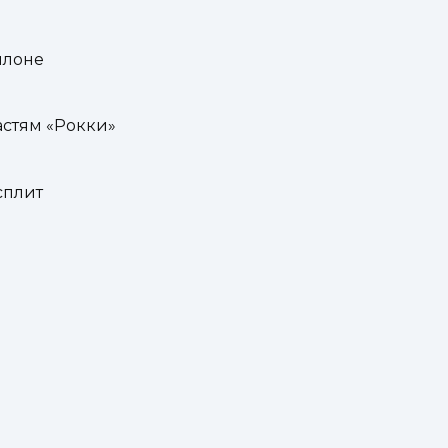
ллоне
астям «Рокки»
сплит