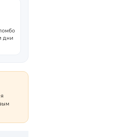
оломбо
 и дни
ля
евым