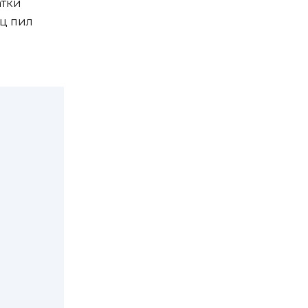
атки
яц пил