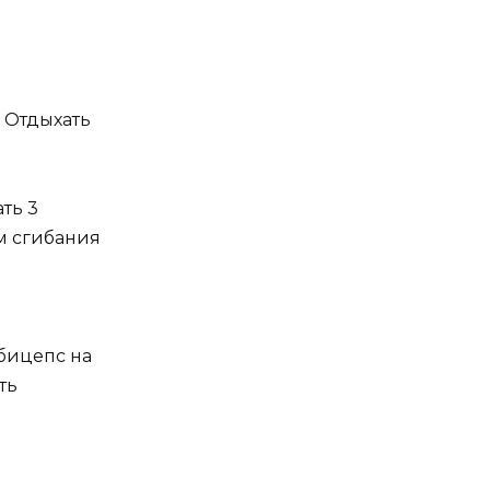
. Отдыхать
ть 3
м сгибания
бицепс на
ть