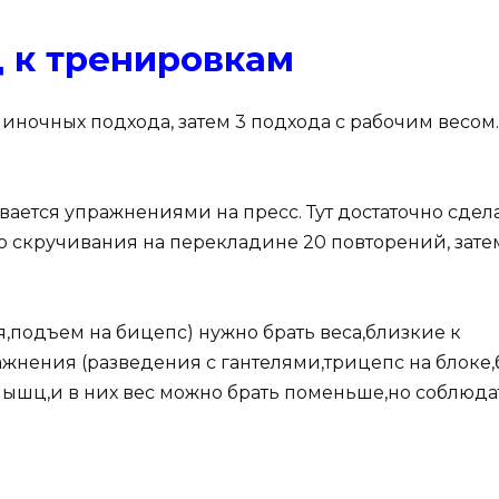
 к тренировкам
миночных подхода, затем 3 подхода с рабочим весом
ается упражнениями на пресс. Тут достаточно сдела
ю скручивания на перекладине 20 повторений, зате
,подъем на бицепс) нужно брать веса,близкие к
жнения (разведения с гантелями,трицепс на блоке,
 мышц,и в них вес можно брать поменьше,но соблюда