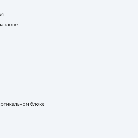
оя
 наклоне
вертикальном блоке