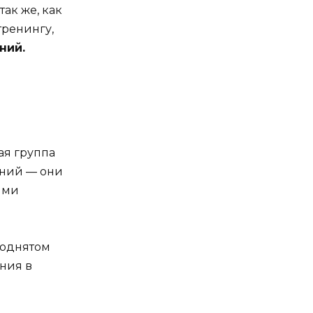
ак же, как
тренингу,
ний.
ая группа
аний — они
ыми
поднятом
ния в