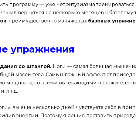
ть программу — уже нет энтузиазма тренироваться т
. Решил вернуться на несколько месяцев к базовому 
ок
, преимущественно из тяжелых
базовых упражне
е упражнения
дания со штангой.
Ноги — самая большая мышечн
 общей массы тела. Самый важный эффект от присед
ую мощность, со всеми вытекающими положительн
 и т.д.
оги», вы еще несколько дней чувствуете себя в при
рилив энергии. Поэтому я решил поставить приседа