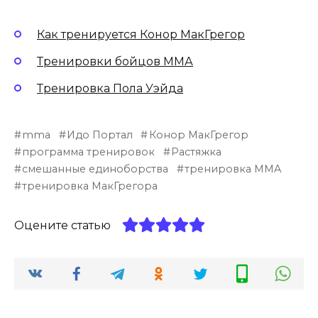
Как тренируется Конор МакГрегор
Тренировки бойцов ММА
Тренировка Пола Уэйда
mma
Идо Портал
Конор МакГрегор
программа тренировок
Растяжка
смешанные единоборства
тренировка MMA
тренировка МакГрегора
Оцените статью