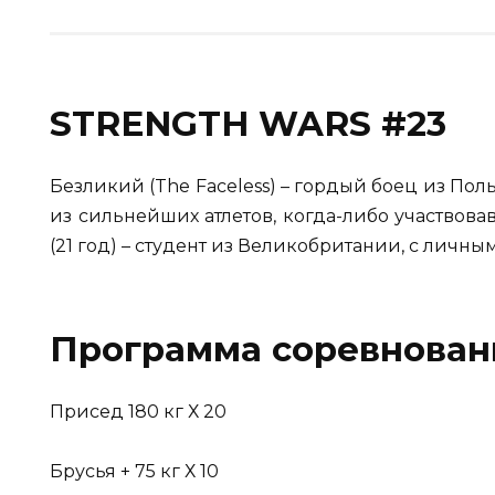
STRENGTH WARS #23
Безликий (The Faceless) – гордый боец из По
из сильнейших атлетов, когда-либо участвов
(21 год) – студент из Великобритании, с личн
Программа соревнован
Присед 180 кг Х 20
Брусья + 75 кг Х 10