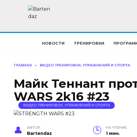
Перейти
к
содержанию
НОВОСТИ
ТРЕНИРОВКИ
ПРОГРАМ
ГЛАВНАЯ
»
ВИДЕО ТРЕНИРОВОК, УПРАЖНЕНИЙ И СПОРТА
Майк Теннант про
WARS 2k16 #23
ВИДЕО ТРЕНИРОВОК, УПРАЖНЕНИЙ И СПОРТА
АВТОР
НА ЧТЕНИЕ
Bartendaz
1 мин.