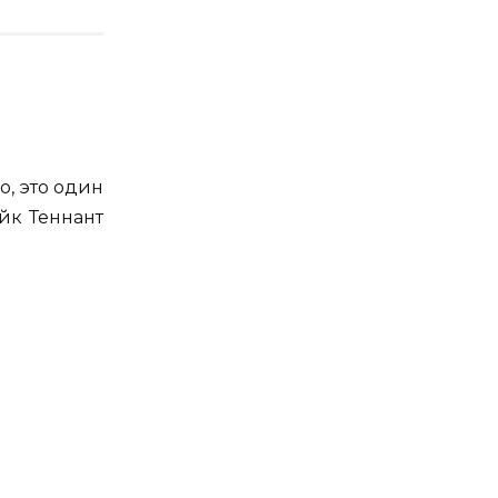
о, это один
йк Теннант