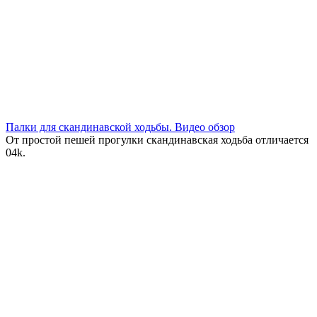
Палки для скандинавской ходьбы. Видео обзор
От простой пешей прогулки скандинавская ходьба отличается
0
4k.