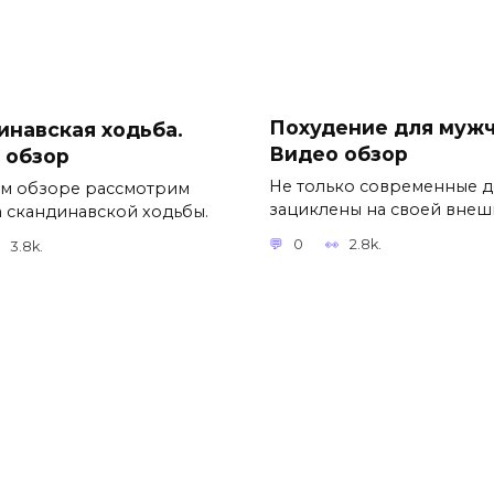
Похудение для мужч
инавская ходьба.
Видео обзор
 обзор
Не только современные 
м обзоре рассмотрим
зациклены на своей внеш
 скандинавской ходьбы.
0
2.8k.
3.8k.