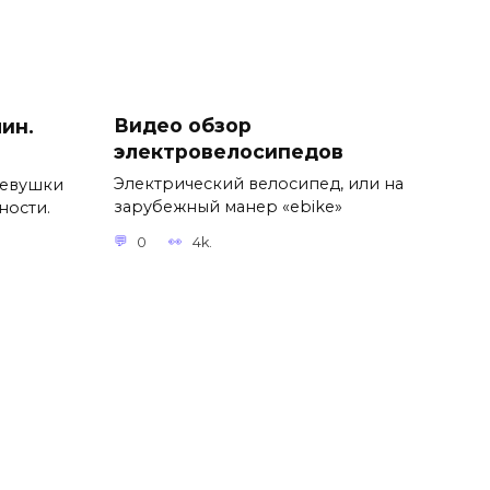
Видео обзор
ин.
электровелосипедов
Электрический велосипед, или на
девушки
зарубежный манер «ebike»
ности.
0
4k.