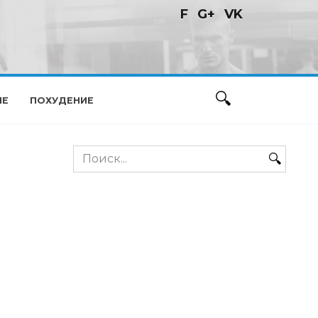
F
G+
VK
ИЕ
ПОХУДЕНИЕ
Search
for: