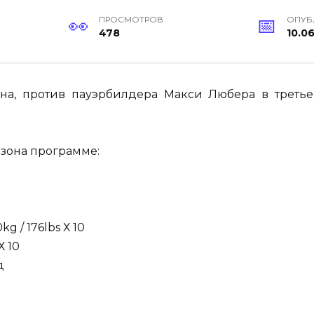
ПРОСМОТРОВ
ОПУБ
478
10.0
ина, против пауэрбилдера Макси Любера в треть
езона программе:
 / 176lbs Х 10
Х 10
д