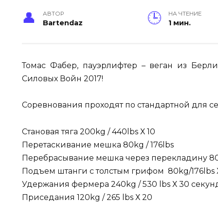
АВТОР
НА ЧТЕНИЕ
Bartendaz
1 мин.
Томас Фабер, пауэрлифтер – веган из Берл
Силовых Войн 2017!
Соревнования проходят по стандартной для с
Становая тяга 200kg / 440lbs Х 10
Перетаскивание мешка 80kg / 176lbs
Перебрасывание мешка через перекладину 80kg
Подъем штанги с толстым грифом 80kg/176lbs 
Удержания фермера 240kg / 530 lbs Х 30 секун
Приседания 120kg / 265 lbs Х 20