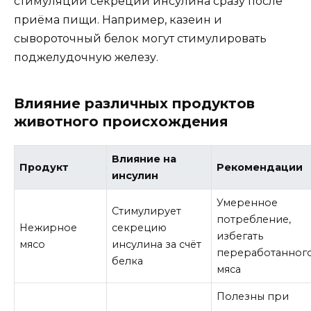
стимуляции секреции инсулина сразу после
приёма пищи. Например, казеин и
сывороточный белок могут стимулировать
поджелудочную железу.
Влияние различных продуктов
животного происхождения
Влияние на
Продукт
Рекомендации
инсулин
Умеренное
Стимулирует
потребление,
Нежирное
секрецию
избегать
мясо
инсулина за счёт
переработанног
белка
мяса
Полезны при