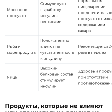
нормальном
Стимулируют
пищеварении,
Молочные
выработку
предпочтительн
продукты
инсулина
продукты с низк
пептидами
содержанием
сахара
Положительно
Рыба и
влияют на
Рекомендуется 2
морепродукты
чувствительность
раза в неделю
к инсулину
Высокий
Здоровый проду
белковый состав
Яйца
при отсутствии
стимулирует
противопоказан
инсулин
Продукты, которые не влияют