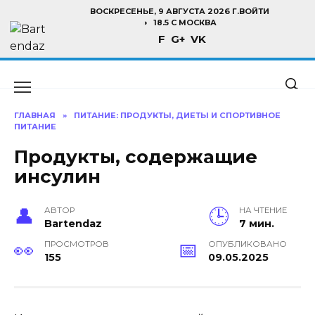
Перейти
ВОСКРЕСЕНЬЕ, 9 АВГУСТА 2026 Г.
ВОЙТИ
к
18.5 C МОСКВА
F
G+
VK
содержанию
ГЛАВНАЯ
»
ПИТАНИЕ: ПРОДУКТЫ, ДИЕТЫ И СПОРТИВНОЕ
ПИТАНИЕ
Продукты, содержащие
инсулин
АВТОР
НА ЧТЕНИЕ
Bartendaz
7 мин.
ПРОСМОТРОВ
ОПУБЛИКОВАНО
155
09.05.2025