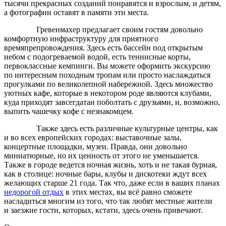
тысячи прекрасных созданий понравятся и взрослым, и детям,
а фотографии оставят в памяти эти места.
Гревенмахер предлагает своим гостям довольно
комфортную инфраструктуру для приятного
времяпрепровождения. Здесь есть бассейн под открытым
небом с подогреваемой водой, есть теннисные корты,
первоклассные кемпинги. Вы можете оформить экскурсию
по интересным походным тропам или просто наслаждаться
прогулками по великолепной набережной. Здесь множество
уютных кафе, которые в некотором роде являются клубами,
куда приходят завсегдатаи поболтать с друзьями, и, возможно,
выпить чашечку кофе с незнакомцем.
Также здесь есть различные культурные центры, как
и во всех европейских городах: выставочные залы,
концертные площадки, музеи. Правда, они довольно
миниатюрные, но их ценность от этого не уменьшается.
Также в городе ведется ночная жизнь, хоть и не такая бурная,
как в столице: ночные бары, клубы и дискотеки ждут всех
желающих старше 21 года. Так что, даже если в ваших планах
недорогой отдых
в этих местах, вы всё равно сможете
насладиться многим из того, что так любят местные жители
и заезжие гости, которых, кстати, здесь очень привечают.