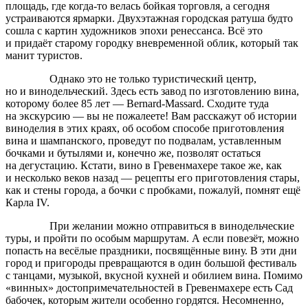
площадь, где когда-то велась бойкая торговля, а сегодня
устраиваются ярмарки. Двухэтажная городская ратуша будто
сошла с картин художников эпохи ренессанса. Всё это
и придаёт старому городку вневременной облик, который так
манит туристов.
Однако это не только туристический центр,
но и винодельческий. Здесь есть завод по изготовлению вина,
которому более 85 лет — Bernard-Massard. Сходите туда
на экскурсию — вы не пожалеете! Вам расскажут об истории
виноделия в этих краях, об особом способе приготовления
вина и шампанского, проведут по подвалам, уставленным
бочками и бутылями и, конечно же, позволят остаться
на дегустацию. Кстати, вино в Гревенмахере такое же, как
и несколько веков назад — рецепты его приготовления стары,
как и стены города, а бочки с пробками, пожалуй, помнят ещё
Карла IV.
При желании можно отправиться в винодельческие
туры, и пройти по особым маршрутам. А если повезёт, можно
попасть на весёлые праздники, посвящённые вину. В эти дни
город и пригороды превращаются в один большой фестиваль
с танцами, музыкой, вкусной кухней и обилием вина. Помимо
«винных» достопримечательностей в Гревенмахере есть Сад
бабочек, которым жители особенно гордятся. Несомненно,