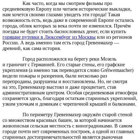
Как часто, когда мы смотрим фильмы про
средневековую Европу или читаем исторические выкладки,
нам хочется своими глазами увидеть эти города! Такая
возможность есть, ведь даже в современной Европе остались
города, облик которых за века почти не изменился. Причём
поездка не будет стоить баснословных денег, если купить
горящие путевки в Люксембург из Москвы
или из регионов
России. А ведь именно там есть город Гревенмахер —
древний, как сама история.
Город расположился на берегу реки Мозель
и граничит с Германией. Его старые стены, его графские
укрепления (а именно так переводится слово Gréiwemaacher)
видели пожары и разорения, были несколько раз
перепроданы, разрушены и восстановлены. Но, не смотря
на это, Гревенмахер выстоял и даже процветает, став
административным центром. Особая средневековая атмосфера
сохраняется здесь, благодаря остаткам старинных укреплений,
узким улочкам и домикам с черепичной крышей и балконами.
По периметру Гревенмахер окружён старой стеной
со множеством красивых башен, за которой начинается
живописная сельская местность с виноградниками. В самом
городе почти нет современных построек, а одной из главных
старинных достопримечательностей является рыночная