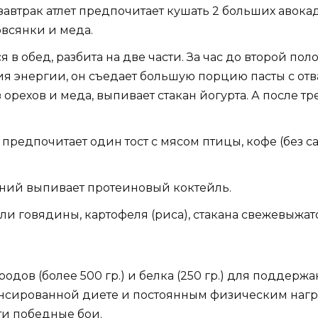
завтрак атлет предпочитает кушать 2 больших авокад
овсянки и меда.
в обед, разбита на две части. За час до второй по
ия энергии, он съедает большую порцию пасты с о
рехов и меда, выпивает стакан йогурта. А после т
 предпочитает один тост с мясом птицы, кофе (без са
нений выпивает протеиновый коктейль.
или говядины, картофеля (риса), стакана свежевыжат
одов (более 500 гр.) и белка (250 гр.) для поддерж
нсированной диете и постоянным физическим нагр
ти победные бои.