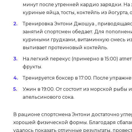
минут после утренней кардио зарядки. На 
куриные яйца, тосты, коктейль из йогурта, 
Тренировка Энтони Джошуа , приводящаяся 
занятий спортсмен обедает. Для пополнен
куриными грудками, витаминную смесь из о
выпивает протеиновый коктейль.
На легкий перекус (примерно в 15:00) атлет
фрукты.
Тренируется боксер в 17:00. После упраж
Ужин в 19:00. От состоит из морской рыбы 
апельсинового сока.
В рационе спортсмена Энтони достаточно углер
хорошей физической формы. Благодаря сбала
удалось показать отличные результаты, провес