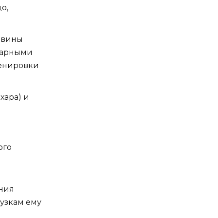
о,
ловины
тварными
ренировки
хара) и
ого
ания
узкам ему