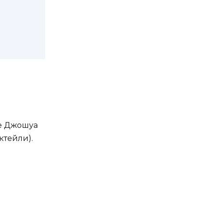
ие Джошуа
ктейли).