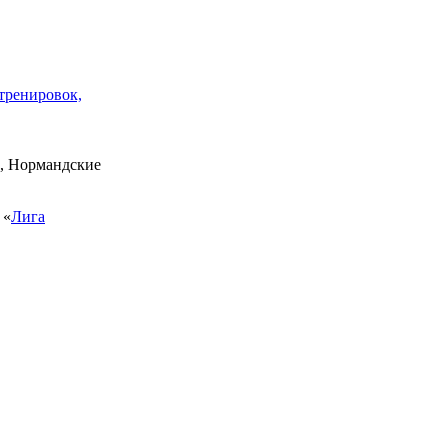
тренировок,
си, Нормандские
 «
Лига