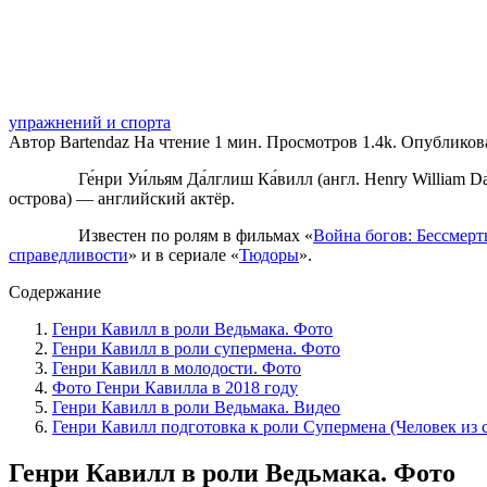
упражнений и спорта
Автор
Bartendaz
На чтение
1 мин.
Просмотров
1.4k.
Опубликов
Ге́нри Уи́льям Да́лглиш Ка́вилл (англ. Henry William 
острова) — английский актёр.
Известен по ролям в фильмах «
Война богов: Бессмер
справедливости
» и в сериале «
Тюдоры
».
Содержание
Генри Кавилл в роли Ведьмака. Фото
Генри Кавилл в роли супермена. Фото
Генри Кавилл в молодости. Фото
Фото Генри Кавилла в 2018 году
Генри Кавилл в роли Ведьмака. Видео
Генри Кавилл подготовка к роли Супермена (Человек из 
Генри Кавилл в роли Ведьмака. Фото