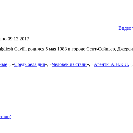
Видео 
ано
09.12.2017
Dalgliesh Cavill, родился 5 мая 1983 в городе Сент-Сейвьер, Джер
тные
», «
Средь бела дня
», «
Человек из стали
», «
Агенты А.Н.К.Л.
»,
стали)