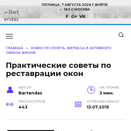
Перейти
ПЯТНИЦА, 7 АВГУСТА 2026 Г.
ВОЙТИ
к
18.5 C МОСКВА
F
G+
VK
содержанию
ГЛАВНАЯ
»
НОВОСТИ СПОРТА, ФИТНЕСА И АКТИВНОГО
ОБРАЗА ЖИЗНИ
Практические советы по
реставрации окон
АВТОР
НА ЧТЕНИЕ
Bartendaz
3 мин.
ПРОСМОТРОВ
ОПУБЛИКОВАНО
443
13.07.2015