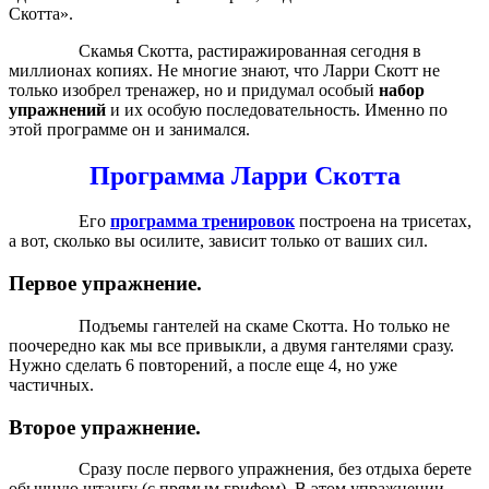
Скотта».
Скамья Скотта, растиражированная сегодня в
миллионах копиях. Не многие знают, что Ларри Скотт не
только изобрел тренажер, но и придумал особый
набор
упражнений
и их особую последовательность. Именно по
этой программе он и занимался.
Программа Ларри Скотта
Его
программа тренировок
построена на трисетах,
а вот, сколько вы осилите, зависит только от ваших сил.
Первое упражнение.
Подъемы гантелей на скаме Скотта. Но только не
поочередно как мы все привыкли, а двумя гантелями сразу.
Нужно сделать 6 повторений, а после еще 4, но уже
частичных.
Второе упражнение.
Сразу после первого упражнения, без отдыха берете
обычную штангу (с прямым грифом). В этом упражнении