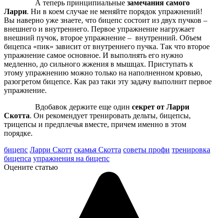
А теперь принципиальные
замечания самого
Ларри
. Ни в коем случае не меняйте порядок упражнений!
Вы наверно уже знаете, что бицепс состоит из двух пучков –
внешнего и внутреннего. Первое упражнение нагружает
внешний пучок, второе упражнение – внутренний. Объем
бицепса «пик» зависит от внутреннего пучка. Так что второе
упражнение самое основное. И выполнять его нужно
медленно, до сильного жжения в мышцах. Приступать к
этому упражнению можно только на наполненном кровью,
разогретом бицепсе. Как раз таки эту задачу выполнит первое
упражнение.
Вдобавок держите еще один
секрет от Ларри
Скотта
. Он рекомендует тренировать дельты, бицепсы,
трицепсы и предплечья вместе, причем именно в этом
порядке.
бицепс
Ларри Скотт
скамья Скотта
советы профи
тренировка
бицепса
упражнения на бицепс
Оцените статью