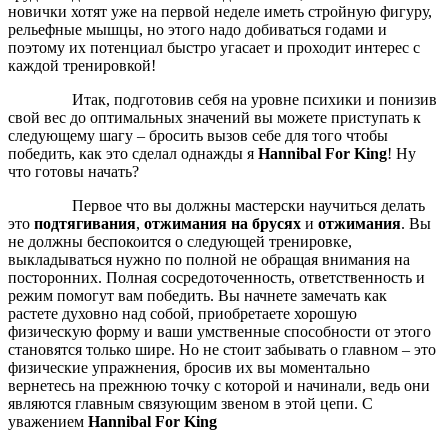
новички хотят уже на первой неделе иметь стройную фигуру,
рельефные мышцы, но этого надо добиваться годами и
поэтому их потенциал быстро угасает и проходит интерес с
каждой тренировкой!
Итак, подготовив себя на уровне психики и понизив
свой вес до оптимальных значений вы можете приступать к
следующему шагу – бросить вызов себе для того чтобы
победить, как это сделал однажды я
Hannibal For King
! Ну
что готовы начать?
Первое что вы должны мастерски научиться делать
это
подтягивания
,
отжимания на брусях
и
отжимания
. Вы
не должны беспокоится о следующей тренировке,
выкладываться нужно по полной не обращая внимания на
посторонних. Полная сосредоточенность, ответственность и
режим помогут вам победить. Вы начнете замечать как
растете духовно над собой, приобретаете хорошую
физическую форму и ваши умственные способности от этого
становятся только шире. Но не стоит забывать о главном – это
физические упражнения, бросив их вы моментально
вернетесь на прежнюю точку с которой и начинали, ведь они
являются главным связующим звеном в этой цепи. С
уважением
Hannibal For King