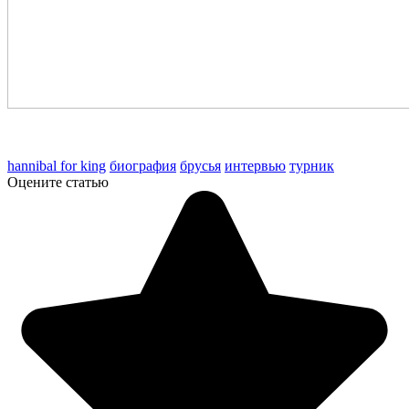
hannibal for king
биография
брусья
интервью
турник
Оцените статью