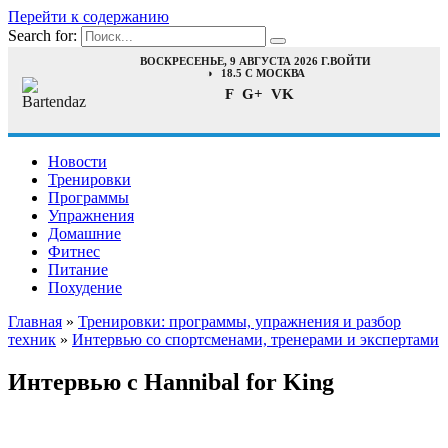
Перейти к содержанию
Search for:
ВОСКРЕСЕНЬЕ, 9 АВГУСТА 2026 Г.
ВОЙТИ
18.5 C МОСКВА
F
G+
VK
Новости
Тренировки
Программы
Упражнения
Домашние
Фитнес
Питание
Похудение
Главная
»
Тренировки: программы, упражнения и разбор
техник
»
Интервью со спортсменами, тренерами и экспертами
Интервью с Hannibal for King