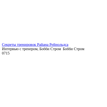
Секреты тренировок Райана Рейнольдса
Интервью с тренером, Бобби Стром Бобби Стром
0
715