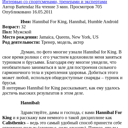
Интервью со спортсменами, тренерами и экспертами
Автор
Bartendaz
На чтение
3 мин.
Просмотров
705
Опубликовано
16.05.2011
Имя:
Hannibal For King, Hannibal, Humble Android
Возраст:
32
Пол:
Мужской
Место рождения:
Jamaica, Queens, New York, US
Род деятельности:
Тренер, модель, актер
Думаю, по фото многие узнали Hannibal for King. В
свое время ролики с его участием вдохновили меня заняться
турником и брусьями. Благодаря ему многие увидели, что
необязательно заниматься в зале для построения сильного
гармоничного тела и укрепления здоровья. Добиться этого
может любой, используя общедоступные снаряды – турник и
брусья.
В интервью Hannibal for King рассказывает, как ему удалось
достичь высоких результатов в этом деле.
Hannibal:
Здравствуйте, дамы и господа, с вами
Hannibal For
King
и я расскажу вам немного о такой дисциплине как
Calisthenics
– ведь это самый удобный способ принести себе
огромную пользу (здоровье, силу, красоту). Первое, что вы